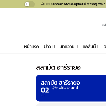
📺
Live ชมรายการสดช่องมุสลิม
📻
ฟังวิทยุเสียง
สน
หน้าแรก
ข่าว
บทความ
คอลัมน์
ว
สลามัต ฮารีรายอ
สลามัต ฮารีรายอ
02
ผู้จัด
White Channel
ก.ค.