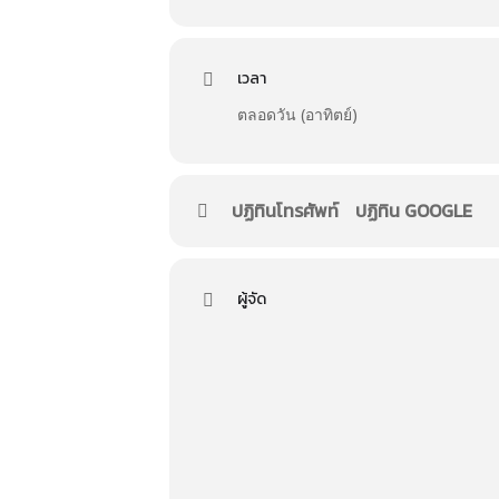
กิจกรรมเวที หลากหลาย
ร่วมชม ชิม ช๊อป กับบู๊ทร้านค้า
มากกว่า 100 ร้านค้า
เวลา
ห้ามพลาด บันทึกไว้
ในปฏิทินเรามีนัดที่บางนรา
ตลอดวัน (อาทิตย์)
ติดต่อจองร้านค้าและโฆษณา
091 461 2884
ปฏิทินโทรศัพท์
ปฏิทิน GOOGLE
ผู้จัด