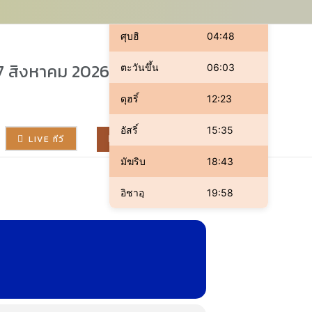
ละหมาด
เวลา
ศุบฮิ
04:48
7 สิงหาคม 2026
ตะวันขึ้น
06:03
ดุฮริ์
12:23
อัสริ์
15:35
LIVE ทีวี
อีเว้นต์มุสลิม
มัฆริบ
18:43
อิชาอฺ
19:58