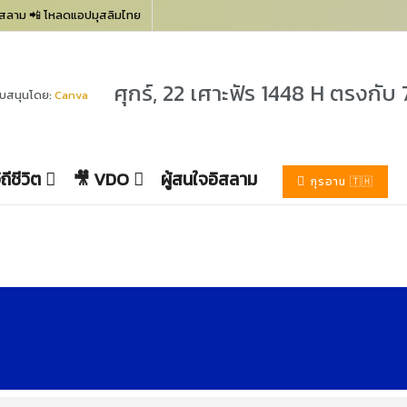
อิสลาม 📲
โหลดแอปมุสลิมไทย
ศุกร์, 22 เศาะฟัร 1448 H
ตรงกับ
ับสนุนโดย:
Canva
ิถีชีวิต
🎥 VDO
ผู้สนใจอิสลาม
กุรอาน 🇹🇭