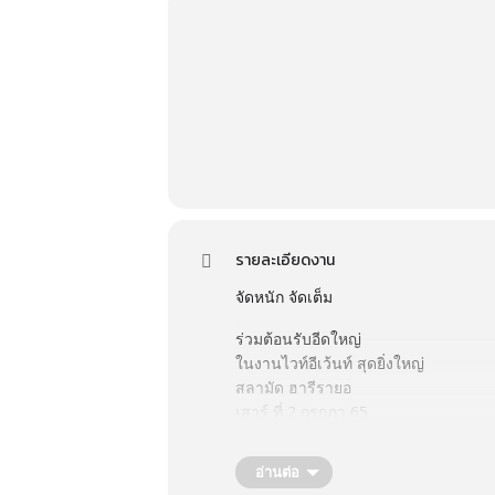
รายละเอียดงาน
จัดหนัก จัดเต็ม
ร่วมต้อนรับอีดใหญ่
ในงานไวท์อีเว้นท์ สุดยิ่งใหญ่
สลามัด ฮารีรายอ
เสาร์ ที่ 2 กรกฎา 65
ณ หาดนราทัศน์ เทศบาลเมืองนราธิวา
พบกับ นักวิชาการจากสถานีฯ
อ่านต่อ
ความบันเทิงฮาลาลจัดเต็ม